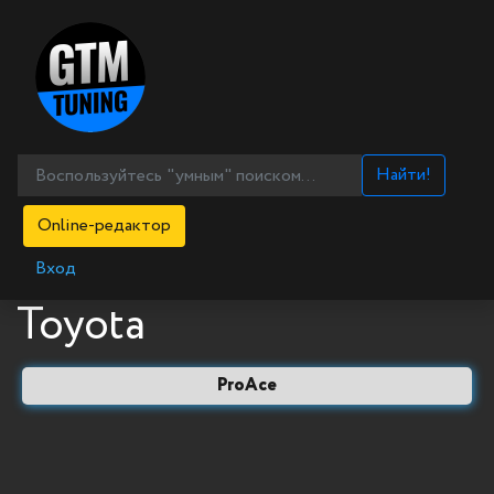
Найти!
Online-редактор
Вход
Toyota
ProAce