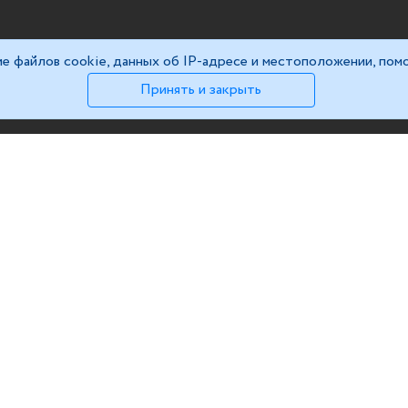
ие файлов cookie, данных об IP-адресе и местоположении, помо
Принять и закрыть
НАВИГАЦ
ru
Главная
Каталог
О нас