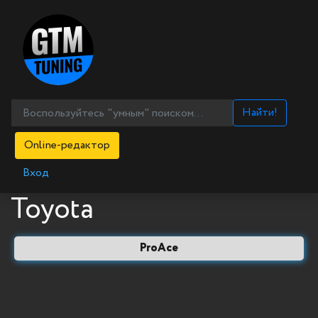
Найти!
Online-редактор
Вход
Toyota
ProAce