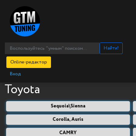
Найти!
Online-редактор
Вход
Toyota
Sequoia\Sienna
Corolla, Auris
CAMRY