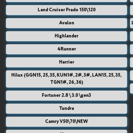
Land Cruiser Prado 150\120
Avalon
Highlander
4Runner
Harrier
Hilux (GGN15, 25, 35, KUN1#, 2#, 3#, LAN15, 25, 35,
TGN1#, 26, 36)
Fortuner 2.8 \ 3.0 \gen3
Tundra
Camry V50\70\NEW