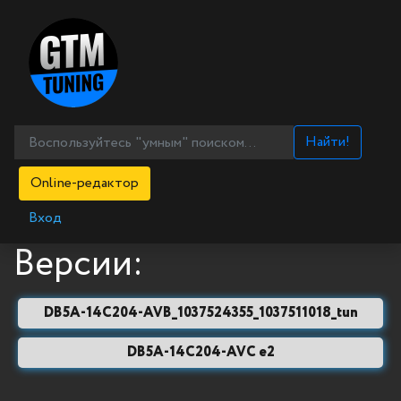
Найти!
Online-редактор
Вход
Версии:
DB5A-14C204-AVB_1037524355_1037511018_tun
DB5A-14C204-AVC e2